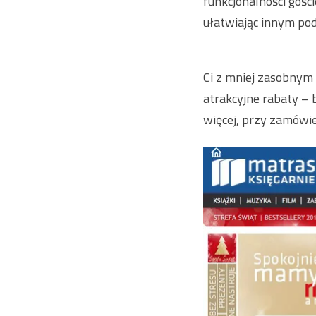
funkcjonalności gości
ułatwiając innym podj
Ci z mniej zasobnym 
atrakcyjne rabaty – 
więcej, przy zamówi