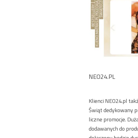
NEO24.PL
Klienci NEO24.pl tak
Świąt dedykowany pr
liczne promocje. Duż
dodawanych do prod
dołączony będzie d