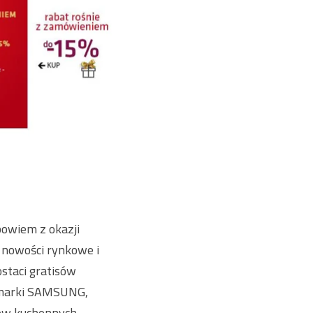
bowiem z okazji
 nowości rynkowe i
staci gratisów
 marki SAMSUNG,
tów kuchennych