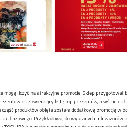
że mogą liczyć na atrakcyjne promocje. Sklep przygotował 
ezentownik zawierający listę top prezentów, a wśród nich
a część produktów objęta została dodatkową promocją w po
uktu bazowego. Przykładowo, do wybranych telewizorów
ysk TOSHIBA lub zestaw montażowy, a do wybranych robo