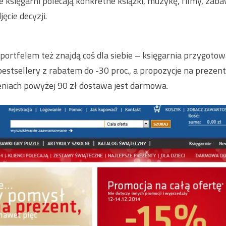
e księgarni polecają konkretne książki, muzykę, filmy, zaba
ęcie decyzji.
portfelem też znajdą coś dla siebie – księgarnia przygot
bestsellery z rabatem do -30 proc., a propozycje na prezent
eniach powyżej 90 zł dostawa jest darmowa.