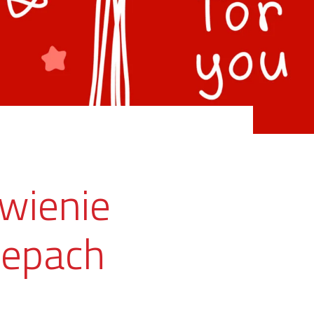
awienie
lepach