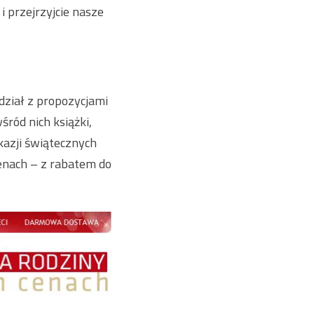
i przejrzyjcie nasze
 dział z propozycjami
ród nich książki,
kazji świątecznych
enach – z rabatem do