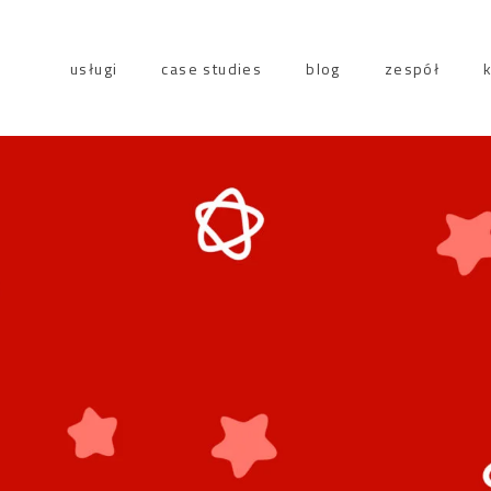
usługi
case studies
blog
zespół