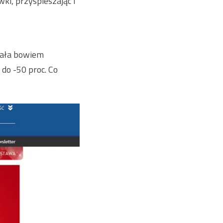
wki, przyspieszając i
owała bowiem
 do -50 proc. Co