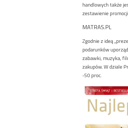
handlowych także jes
zestawienie promocji
MATRAS.PL
Zgodnie z ideą „prez
podarunków uporządko
zabawki, muzyka, fi
zakupów. W dziale P
-50 proc.