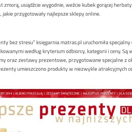
t zmorą, usiądźcie wygodnie, weźcie kubek gorącej herbaty 
, jakie przygotowały najlepsze sklepy online.
enty bez stresu” księgarnia matras.pl uruchomiła specjalny
wanymi według kryterium odbiorcy, kategorii i ceny. Są wś
lmy oraz zestawy prezentowe, przygotowane specjalne z o
rezenty umieszczono produkty w niezwykle atrakcyjnych c