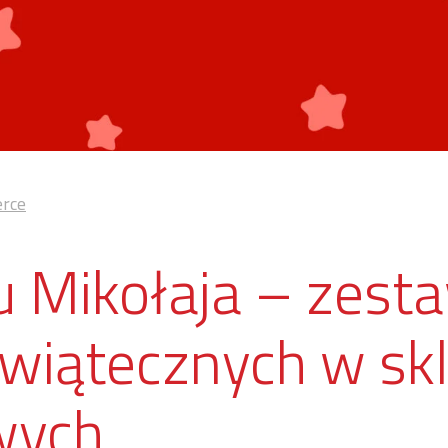
rce
 u Mikołaja – zest
świątecznych w sk
wych