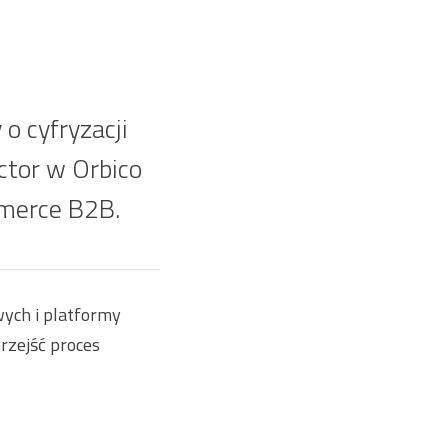
o cyfryzacji
ctor w Orbico
mmerce B2B.
ych i platformy
rzejść proces