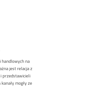
.
li handlowych na
żna jest relacja z
i przedstawicieli
a kanały mogły ze