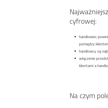
Najważniejsz
cyfrowej:
handlowiec powin
pomiędzy kliente
handlowcy są naj
włączenie przedst
klientami a handl
Na czym pole