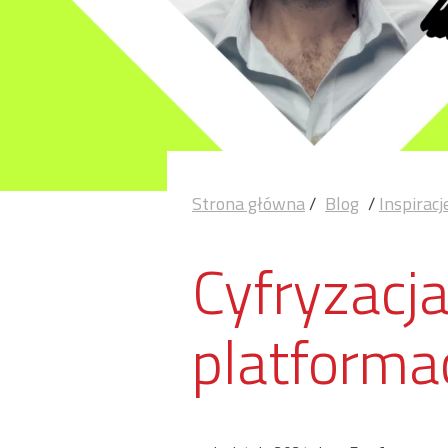
Strona główna
/
Blog
/
Inspiracj
Cyfryzacja
platform