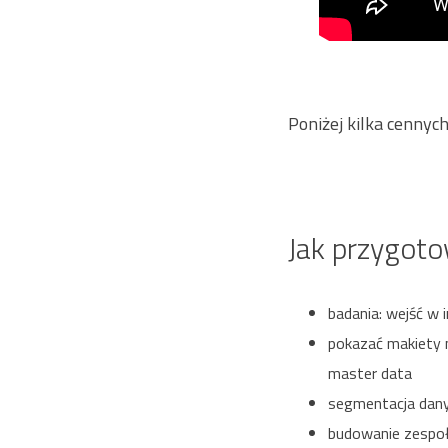
Poniżej kilka cenny
Jak przygot
badania: wejść w 
pokazać makiety 
master data
segmentacja dan
budowanie zespołu