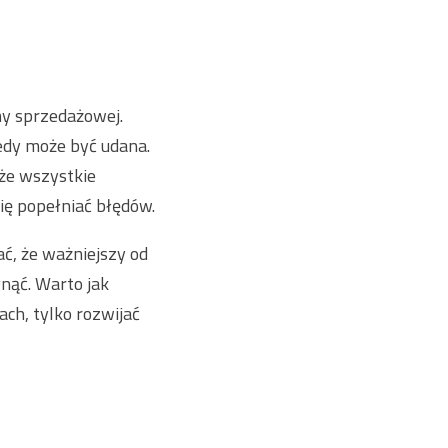
my sprzedażowej.
edy może być udana.
 że w
szystkie
się popełniać błędów.
ć, że ważniejszy od
nąć. Warto jak
ach, tylko rozwijać