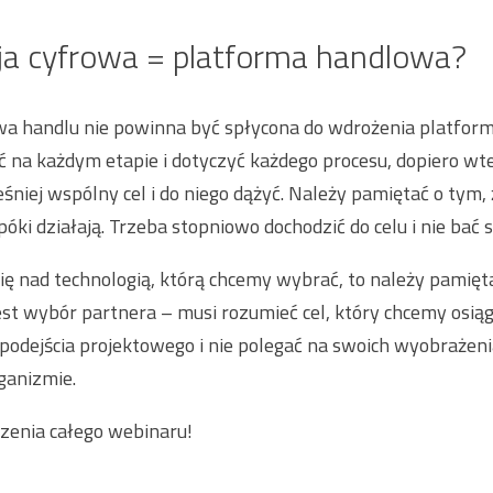
ja cyfrowa = platforma handlowa?
wa handlu nie powinna być spłycona do wdrożenia platfor
 na każdym etapie i dotyczyć każdego procesu, dopiero wt
eśniej wspólny cel i do niego dążyć. Należy pamiętać o tym,
óki działają. Trzeba stopniowo dochodzić do celu i nie bać 
ię nad technologią, którą chcemy wybrać, to należy pamięta
est wybór partnera – musi rozumieć cel, który chcemy osiąg
z podejścia projektowego i nie polegać na swoich wyobrażeni
ganizmie.
zenia całego webinaru!