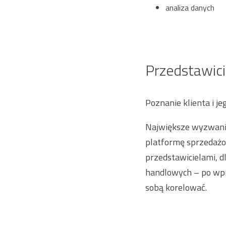
analiza danych
Przedstawici
Poznanie klienta i j
Największe wyzwanie
platformę sprzedażow
przedstawicielami, d
handlowych – po wpr
sobą korelować.