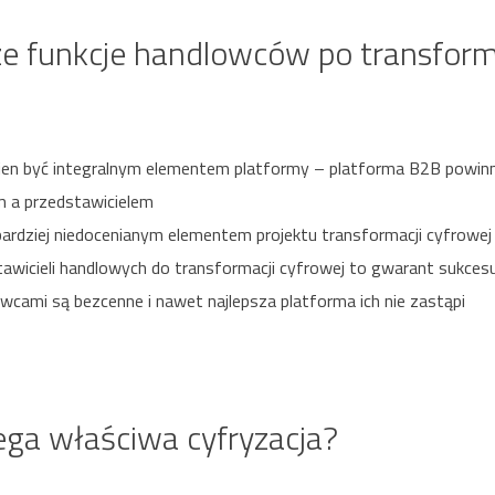
e funkcje handlowców po transform
ien być integralnym elementem platformy – platforma B2B powinn
m a przedstawicielem
bardziej niedocenianym elementem projektu transformacji cyfrowej
awicieli handlowych do transformacji cyfrowej to gwarant sukcesu
owcami są bezcenne i nawet najlepsza platforma ich nie zastąpi
ga właściwa cyfryzacja?