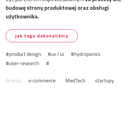
budowę strony produktowej oraz obsługi
użytkownika.
jak tego dokonaliśmy
product design
ux / ui
hydroponics
user-research
Branża
e-commerce
MedTech
startupy