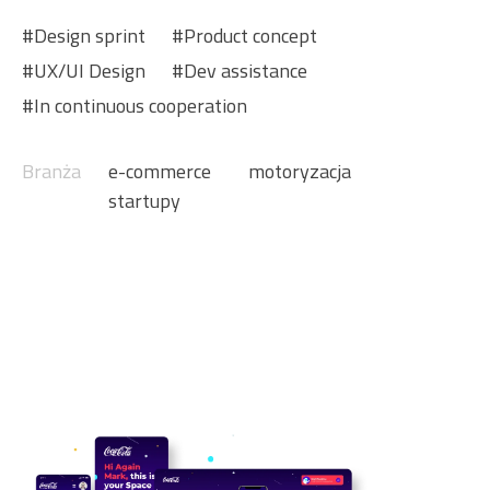
Design sprint
Product concept
UX/UI Design
Dev assistance
In continuous cooperation
Branża
e-commerce
motoryzacja
startupy