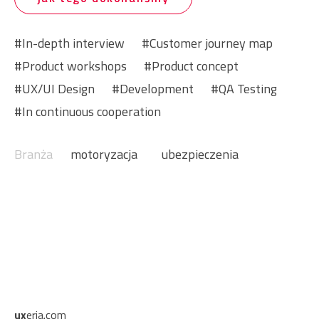
In-depth interview
Customer journey map
Product workshops
Product concept
UX/UI Design
Development
QA Testing
In continuous cooperation
Branża
motoryzacja
ubezpieczenia
ux
eria.com