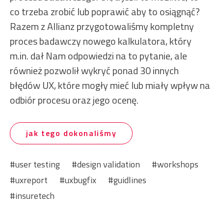
co trzeba zrobić lub poprawić aby to osiągnąć?
Razem z Allianz przygotowaliśmy kompletny
proces badawczy nowego kalkulatora, który
m.in. dał Nam odpowiedzi na to pytanie, ale
również pozwolił wykryć ponad 30 innych
błędów UX, które mogły mieć lub miały wpływ na
odbiór procesu oraz jego ocenę.
jak tego dokonaliśmy
user testing
design validation
workshops
uxreport
uxbugfix
guidlines
insuretech