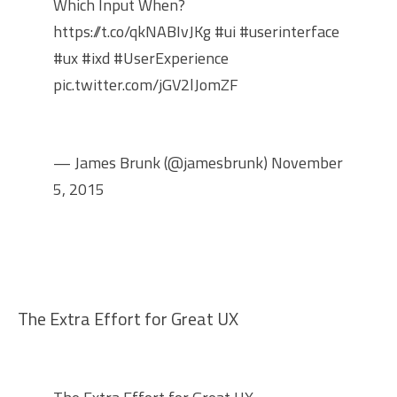
Which Input When?
https://t.co/qkNABIvJKg
#ui
#userinterface
#ux
#ixd
#UserExperience
pic.twitter.com/jGV2lJomZF
— James Brunk (@jamesbrunk)
November
5, 2015
The Extra Effort for Great UX