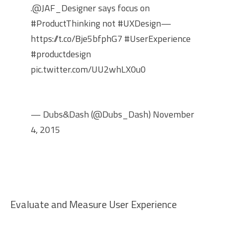
.
@JAF_Designer
says focus on
#ProductThinking
not
#UXDesign
—
https://t.co/Bje5bfphG7
#UserExperience
#productdesign
pic.twitter.com/UU2whLX0u0
— Dubs&Dash (@Dubs_Dash)
November
4, 2015
Evaluate and Measure User Experience