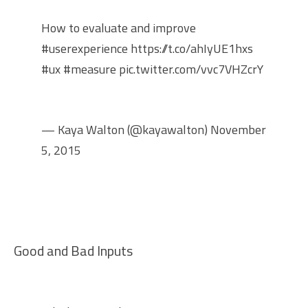
How to evaluate and improve
#userexperience
https://t.co/ahIyUE1hxs
#ux
#measure
pic.twitter.com/vvc7VHZcrY
— Kaya Walton (@kayawalton)
November
5, 2015
Good and Bad Inputs