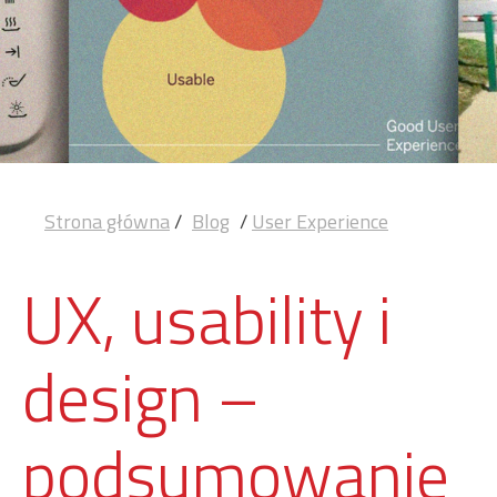
Strona główna
/
Blog
/
User Experience
UX, usability i
design –
podsumowanie