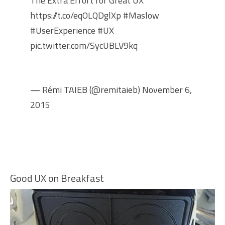
The Extra Effort for Great UX
https://t.co/eqOLQDglXp
#Maslow
#UserExperience
#UX
pic.twitter.com/SycUBLV9kq
— Rémi TAIEB (@remitaieb)
November 6,
2015
Good UX on Breakfast