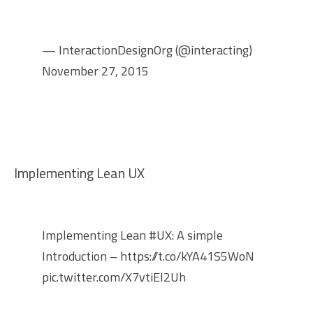
— InteractionDesignOrg (@interacting)
November 27, 2015
Implementing Lean UX
Implementing Lean
#UX
: A simple
Introduction –
https://t.co/kYA41S5WoN
pic.twitter.com/X7vtiEI2Uh