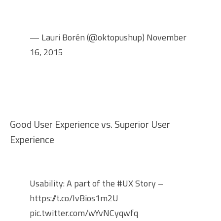
— Lauri Borén (@oktopushup)
November
16, 2015
Good User Experience vs. Superior User
Experience
Usability: A part of the
#UX
Story –
https://t.co/IvBios1m2U
pic.twitter.com/wYvNCyqwfq