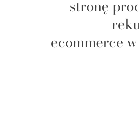
stronę pro
rek
ecommerce w