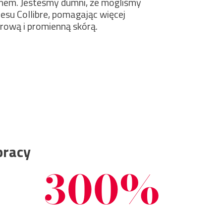
nem. Jesteśmy dumni, że mogliśmy
cesu Collibre, pomagając więcej
drową i promienną skórą.
pracy
300%