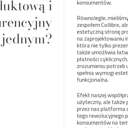
duktową i
konsumentów.
urencyjny
Równolegle, mieliśm
zespołem Collibre, ab
estetyczną stronę pr
 jednym?
na zaprojektowaniu i
która nie tylko preze
także umożliwia łatw
płatności cyklicznyc
zrozumieniu potrzeb 
spełnia wymogi estet
funkcjonalna.
Efekt naszej współpra
użyteczny, ale także
przez nas platforma o
tego rewolucyjnego p
konsumentów na temat