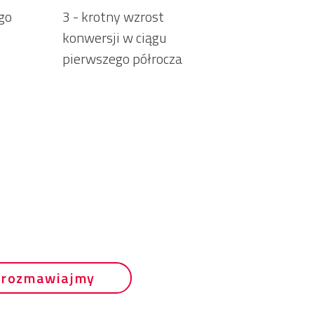
go
3 - krotny wzrost
konwersji w ciągu
pierwszego półrocza
orozmawiajmy