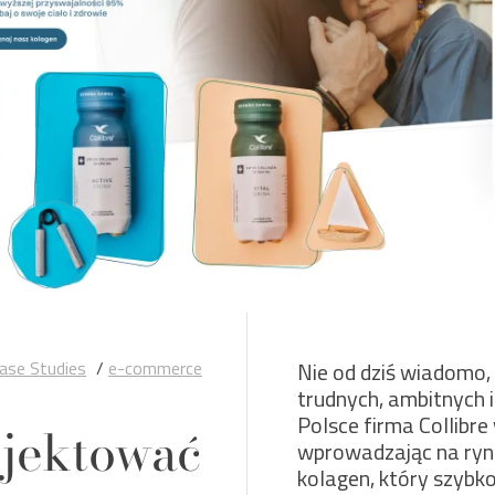
ase Studies
/
e-commerce
Nie od dziś wiadomo, 
trudnych, ambitnych
Polsce firma Collibre
ojektować
wprowadzając na ryne
kolagen, który szybk