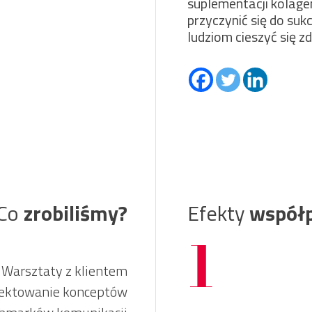
suplementacji kolage
przyczynić się do suk
ludziom cieszyć się z
Co
zrobiliśmy?
Efekty
współ
1
Warsztaty z klientem
jektowanie konceptów