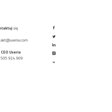
ntaktuj
się
takt@uxeria.com
r CEO Uxeria
 505 924 909