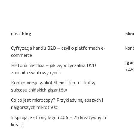
nasz
blog
sko
Cyfryzacja handlu B2B – czyli o platformach e-
kon
commerce
Igo
Historia Netflixa – jak wypożyczalnia DVD
+48
zmieniła światowy rynek
Kontrowersje wokół Shein i Temu – kulisy
sukcesu chińskich gigantów
Co to jest microcopy? Przykłady najlepszych i
najgorszych mikrotreści
Inspirujące strony błędu 404 – 25 kreatywnych
kreacji