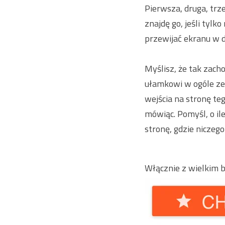
Pierwsza, druga, trz
znajdę go, jeśli tylk
przewijać ekranu w d
Myślisz, że tak zach
ułamkowi w ogóle zec
wejścia na stronę te
mówiąc. Pomyśl, o il
stronę, gdzie niczego
Włącznie z wielkim 