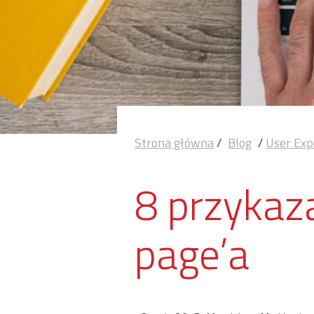
Strona główna
/
Blog
/
User Exp
8 przykaz
page’a