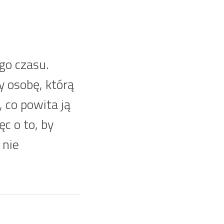
go czasu.
y osobę, którą
 co powita ją
ęc o to, by
 nie