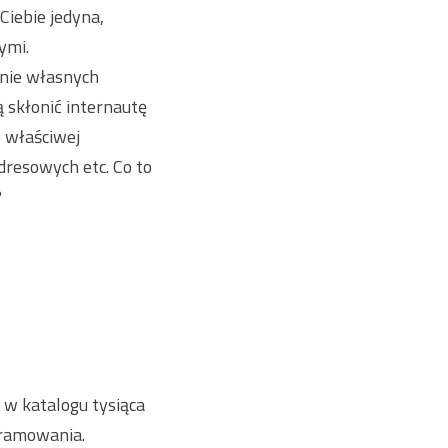
Ciebie jedyna,
ymi.
anie własnych
ą skłonić internautę
o właściwej
dresowych etc. Co to
?
 w katalogu tysiąca
gramowania.