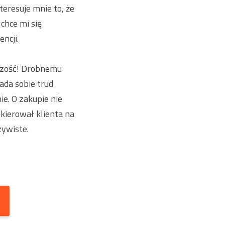
eresuje mnie to, że
 chce mi się
ncji.
kszość! Drobnemu
ada sobie trud
e. O zakupie nie
kierował klienta na
zywiste.