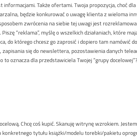
t informacjami. Także ofertami. Twoja propozycja, choć dla 
arzalna, będzie konkurować o uwagę klienta z wieloma inn
sposobem zwrócenia na siebie tej uwagi jest rozreklamow
. Piszę “reklama”, myślę o wszelkich działaniach, które maj
ca, do którego chcesz go zaprosić i dopiero tam namówić d
 zapisania się do newslettera, pozostawienia danych telea
Co to oznacza dla przedstawiciela Twojej “grupy docelowej”
celową. Chcę coś kupić. Skanuję witrynę wzrokiem. Jestem
 konkretnego tytułu książki/modelu torebki/pakietu opro