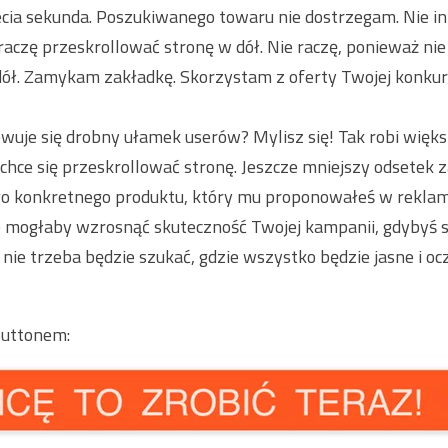
ecia sekunda. Poszukiwanego towaru nie dostrzegam. Nie int
o raczę przeskrollować stronę w dół. Nie raczę, ponieważ nie
ół. Zamykam zakładkę. Skorzystam z oferty Twojej konkure
owuje się drobny ułamek userów? Mylisz się! Tak robi wię
hce się przeskrollować stronę. Jeszcze mniejszy odsetek z
go konkretnego produktu, który mu proponowałeś w reklami
e mogłaby wzrosnąć skuteczność Twojej kampanii, gdybyś s
 nie trzeba będzie szukać, gdzie wszystko będzie jasne i oc
buttonem: