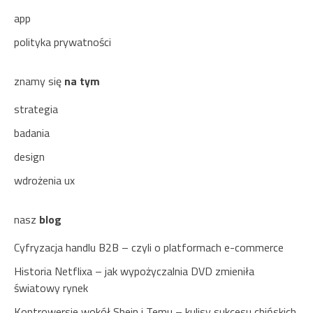
app
polityka prywatności
znamy się
na tym
strategia
badania
design
wdrożenia ux
nasz
blog
Cyfryzacja handlu B2B – czyli o platformach e-commerce
Historia Netflixa – jak wypożyczalnia DVD zmieniła
światowy rynek
Kontrowersje wokół Shein i Temu – kulisy sukcesu chińskich