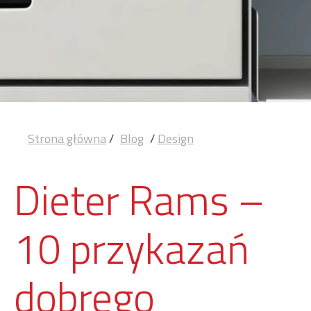
Strona główna
/
Blog
/
Design
Dieter Rams –
10 przykazań
dobrego