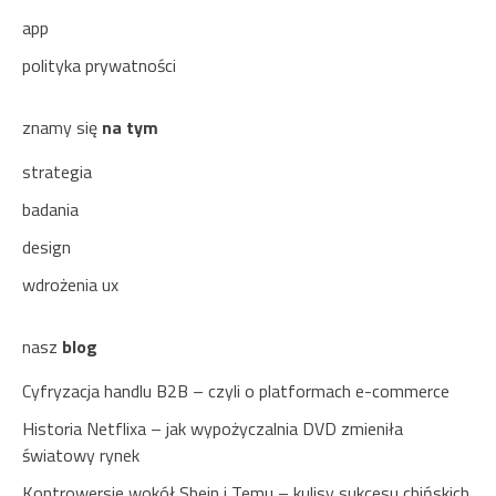
app
polityka prywatności
znamy się
na tym
strategia
badania
design
wdrożenia ux
nasz
blog
Cyfryzacja handlu B2B – czyli o platformach e-commerce
Historia Netflixa – jak wypożyczalnia DVD zmieniła
światowy rynek
Kontrowersje wokół Shein i Temu – kulisy sukcesu chińskich