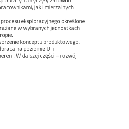
spółpracy. Dotyczyły zarówno
óracownikami, jak i mierzalnych
 procesu eksploracyjnego określone
drażane w wybranych jednostkach
ropie.
orzenie konceptu produktowego,
praca na poziomie UI i
erem. W dalszej części – rozwój