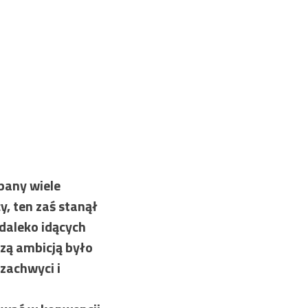
pany wiele
, ten zaś stanął
daleko idących
szą ambicją było
 zachwyci i