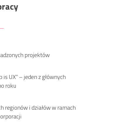
pracy
+
wadzonych projektów
p is UX” – jeden z głównych
po roku
ch regionów i działów w ramach
orporacji