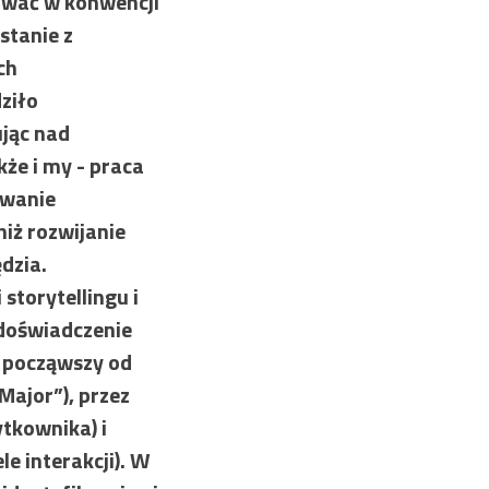
ować w konwencji
stanie z
ch
dziło
jąc nad
kże i my - praca
owanie
iż rozwijanie
dzia.
storytellingu i
doświadczenie
 począwszy od
Major”), przez
ytkownika) i
le interakcji). W