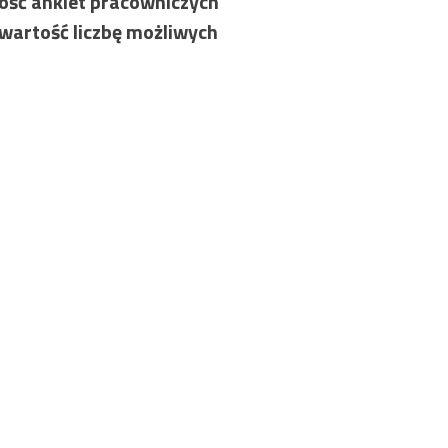
ość ankiet pracowniczych
 wartość liczbę możliwych