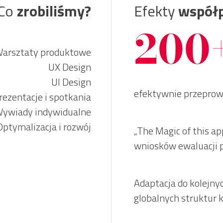
Co
zrobiliśmy?
Efekty
współ
200
arsztaty produktowe
UX Design
UI Design
efektywnie przepro
rezentacje i spotkania
ywiady indywidualne
Optymalizacja i rozwój
„The Magic of this ap
wniosków ewaluacji 
Adaptacja do kolejny
globalnych struktur k