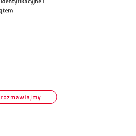
identyfikacyjne i
kątem
orozmawiajmy