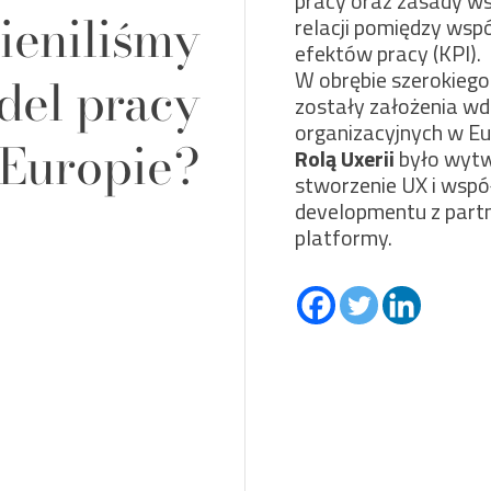
pracy oraz zasady w
ieniliśmy
relacji pomiędzy wsp
efektów pracy (KPI).
W obrębie szerokiego
del pracy
zostały założenia w
organizacyjnych w Eu
 Europie?
Rolą Uxerii
było wytw
stworzenie UX i współ
developmentu z partn
platformy.