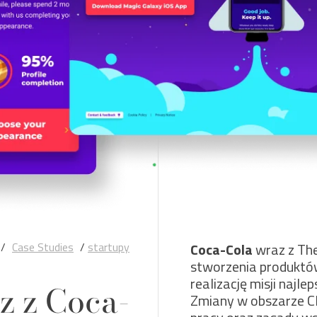
/
Case Studies
/
startupy
Coca-Cola
wraz z The
stworzenia produktów
realizację misji najl
z z Coca-
Zmiany w obszarze C