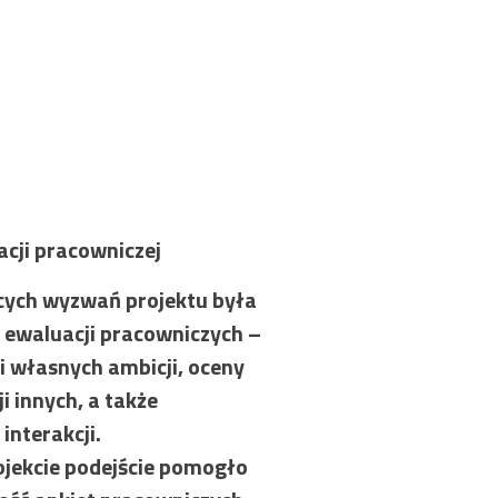
acji pracowniczej
ących wyzwań projektu była
 ewaluacji pracowniczych –
ji własnych ambicji, oceny
i innych, a także
interakcji.
jekcie podejście pomogło