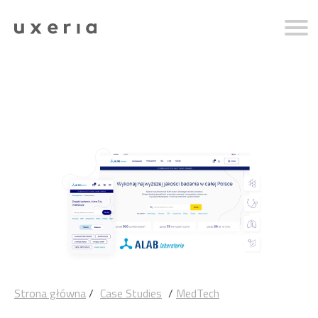
Strona główna
/
Case Studies
/
MedTech