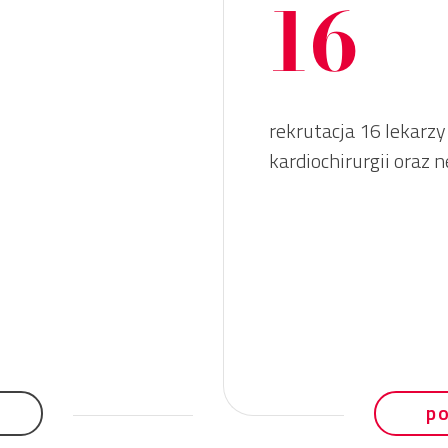
16
rekrutacja 16 lekarz
kardiochirurgii oraz n
p