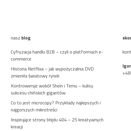
nasz
blog
sko
Cyfryzacja handlu B2B – czyli o platformach e-
kon
commerce
Igo
Historia Netflixa – jak wypożyczalnia DVD
+48
zmieniła światowy rynek
Kontrowersje wokół Shein i Temu – kulisy
sukcesu chińskich gigantów
Co to jest microcopy? Przykłady najlepszych i
najgorszych mikrotreści
Inspirujące strony błędu 404 – 25 kreatywnych
kreacji