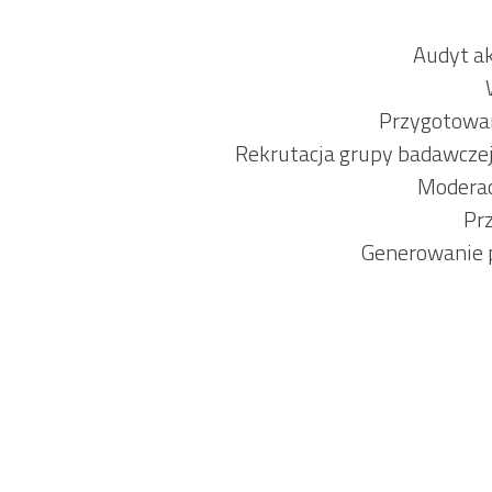
Audyt a
Przygotowan
Rekrutacja grupy badawczej 
Moderac
Pr
Generowanie 