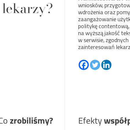
 lekarzy?
wniosków, przygotow
wdrożenia oraz pomy
zaangażowanie użytk
politykę contentową,
na wyższą jakość te
w serwisie, zgodnych
zainteresowań lekarz
Co
zrobiliśmy?
Efekty
współ