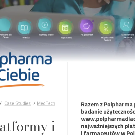
/
Case Studies
/
MedTech
Razem z Polpharma p
badanie użytecznośc
www.polpharmadlacieb
atformy i
najważniejszych pla
i farmaceutów w Pol