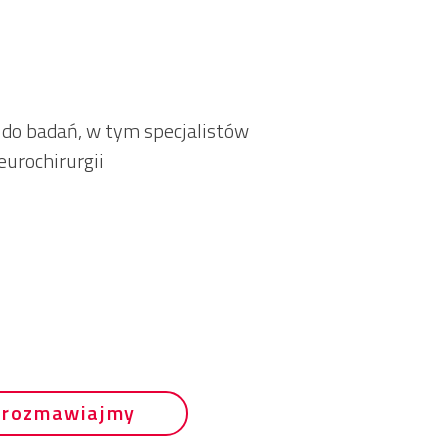
y do badań, w tym specjalistów
eurochirurgii
orozmawiajmy