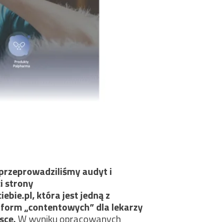
rzeprowadziliśmy audyt i
i strony
ie.pl, która jest jedną z
tform „contentowych” dla lekarzy
sce.
W wyniku opracowanych