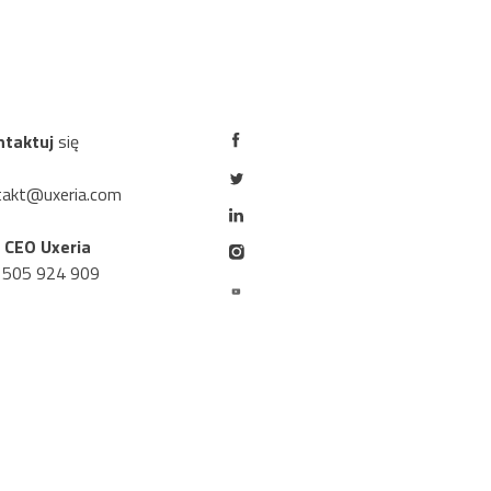
ntaktuj
się
takt@uxeria.com
r CEO Uxeria
 505 924 909