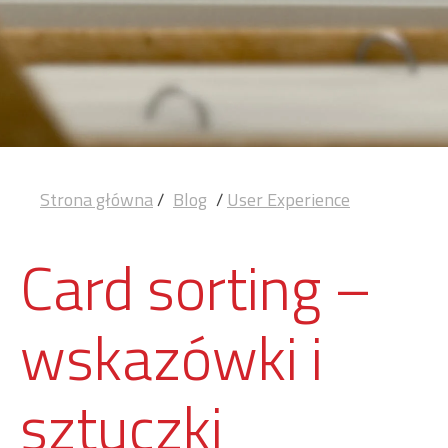
Strona główna
/
Blog
/
User Experience
Card sorting –
wskazówki i
sztuczki