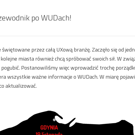
przewodnik po WUDach!
świętowane przez całą UXową branżę. Zaczęło się od jednego
e kolejne miasta również chcą spróbować swoich sił. W związ
 pogubić. Postanowiliśmy więc wprowadzić trochę porząd
a wszystkie ważne informacje o WUDach. W miarę pojawi
co aktualizować.