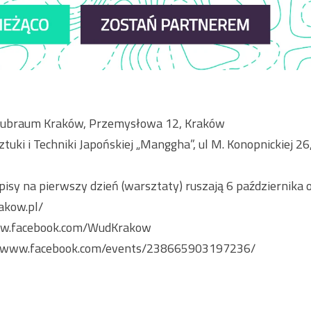
Hubraum Kraków, Przemysłowa 12, Kraków
uki i Techniki Japońskiej „Manggha”, ul M. Konopnickiej 2
isy na pierwszy dzień (warsztaty) ruszają 6 października o
akow.pl/
ww.facebook.com/WudKrakow
//www.facebook.com/events/238665903197236/