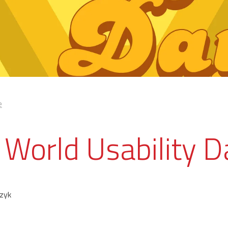
e
 World Usability 
czyk