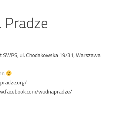
 Pradze
t SWPS, ul. Chodakowska 19/31, Warszawa
on
pradze.org/
ww.facebook.com/wudnapradze/