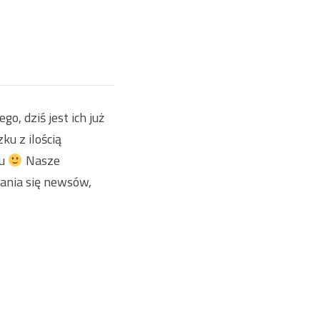
, dziś jest ich już
ku z ilością
ku
Nasze
ania się newsów,