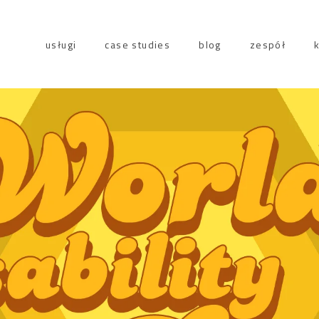
usługi
case studies
blog
zespół