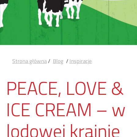
Strona główna
/
Blog
/
Inspiracje
PEACE, LOVE &
ICE CREAM – w
lodowej krainie