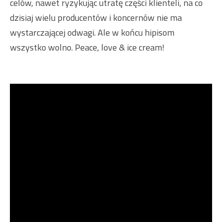
celów, nawet ryzykując utratę części klienteli, na co
dzisiaj wielu producentów i koncernów nie ma
wystarczającej odwagi. Ale w końcu hipisom
wszystko wolno. Peace, love & ice cream!