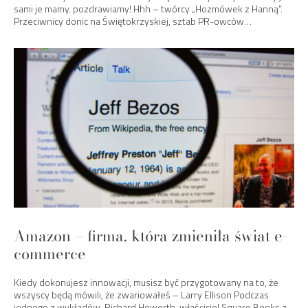
sami je mamy. pozdrawiamy! Hhh – twórcy „Hozmówek z Hanną”.
Przeciwnicy donic na Świętokrzyskiej, sztab PR-owców…
Amazon – firma, która zmieniła świat e-
commerce
Kiedy dokonujesz innowacji, musisz być przygotowany na to, że
wszyscy będą mówili, że zwariowałeś – Larry Ellison Podczas
jednego z wykładów, Richard Howorth, właściciel Square Books z