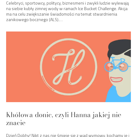
Celebryci, sportowcy, politycy, biznesmeni i zwykli ludzie wylewają
na siebie kubły zimnej wody w ramach Ice Bucket Challenge. Akcja
ma na celu zwiększanie świadomości na temat stwardnienia
zanikowego bocznego (ALS).…
Khólowa donic, czyli Hanna jakiej nie
znacie
Dzień Dobhy! Nikt z nas nie śmieje się z wad wymowy. kochamy je i