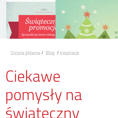
Strona główna
/
Blog
/
Inspiracje
Ciekawe
pomysły na
świąteczny