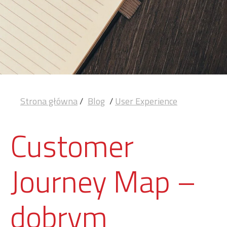
Strona główna
/
Blog
/
User Experience
Customer
Journey Map –
dobrym