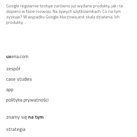
Google regularnie testuje zarówno już wydane produkty, jak i te
dopiero w fazie rozwoju. Na żywych użytkownikach. Co na tym
zyskuje? W wypadku Google kluczowa jest skala działania. Ich
produkty…
ux
eria.com
zespół
case studies
app
polityka prywatności
znamy się
na tym
strategia